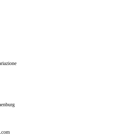
ariazione
thenburg
g.com