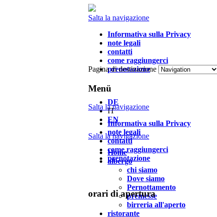
Salta la navigazione
Informativa sulla Privacy
note legali
contatti
come raggiungerci
Pagina di destinazione
prenotazione
Menü
DE
Salta la navigazione
IT
EN
Informativa sulla Privacy
note legali
Salta la navigazione
contatti
come raggiungerci
Home
prenotazione
albergo
chi siamo
Dove siamo
Pernottamento
orari di apertura
premesse
birreria all'aperto
ristorante