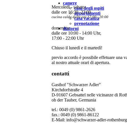
camere
Mercoledì - sabato:
casa degli ospiti
dalle ore 16:30 -23:00
appartamenti
cucina calda dalle ore 17:00 - 20:00
casa vacanza
prenotazione
domenica:
dintorni
dalle ore 10:00 - 14:00 Uhr,
17:00 - 22:00 Uhr
Chiuso il lunedì e il martedì!
previo accordo è possibile effetuare una v
al nostro attuale orari di apertura.
contatti
Gasthof "Schwarzer Adler"
Kirchdorfstraße 4
D-91607 Gebsattel nelle vicinanze di Ro
ob der Tauber, Germania
tel.: 0049 (0) 9861-2626
fax.: 0049 (0) 9861-86122
E-Mail: info@schwarzer-adler-rothenbur