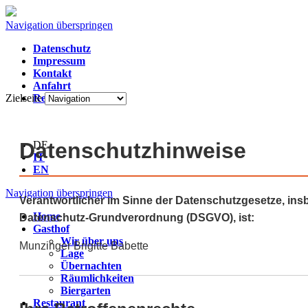
Navigation überspringen
Datenschutz
Impressum
Kontakt
Anfahrt
Zielseite
Reservierung
Datenschutzhinweise
DE
IT
EN
Navigation überspringen
Verantwortlicher im Sinne der Datenschutzgesetze, in
Home
Datenschutz-Grundverordnung (DSGVO), ist:
Gasthof
Wir über uns
Munzinger Brigitte Babette
Lage
Übernachten
Räumlichkeiten
Biergarten
Restaurant